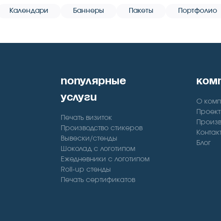
Календари
Баннеры
Пакеты
Портфолио
популярные
ком
услуги
О ком
Проект
Печать визиток
Произв
Производство стикеров
Контак
Вывески/стенды
Блог
Шоколад с логотипом
Ежедневники с логотипом
Roll-up стенды
Печать сертификатов