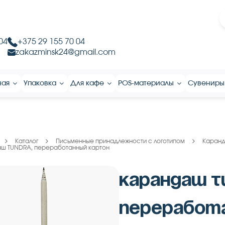
04
+375 29 155 70 04
zakazminsk24@gmail.com
ная
Упаковка
Для кафе
POS-материалы
Сувениры
Каталог
Письменные принадлежности с логотипом
Каранд
ш TUNDRA, переработанный картон
Карандаш T
переработ