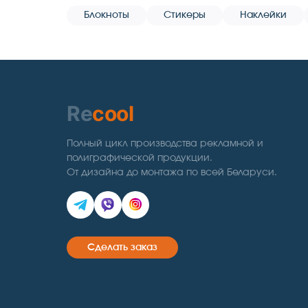
Блокноты
Стикеры
Наклейки
Re
cool
Полный цикл производства рекламной и
полиграфической продукции.
От дизайна до монтажа по всей Беларуси.
Сделать заказ