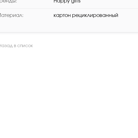
ренды:
Happy gifts
атериал:
картон рециклированный
азад в список