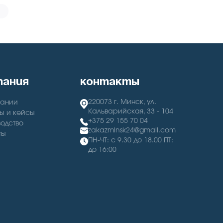
пания
контакты
220073 г. Минск, ул.
пании
Кальварийская, 33 - 104
ы и кейсы
+375 29 155 70 04
одство
zakazminsk24@gmail.com
ты
ПН-ЧТ: с 9.30 до 18.00 ПТ:
до 16:00