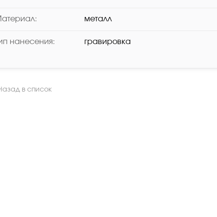
атериал:
металл
ип нанесения:
гравировка
азад в список