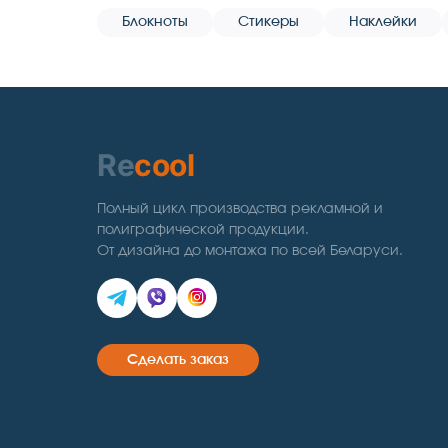
Блокноты
Стикеры
Наклейки
Re
cool
Полный цикл производства рекламной и
полиграфической продукции.
От дизайна до монтажа по всей Беларуси.
Сделать заказ