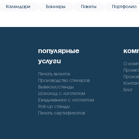
Календари
Баннеры
Пакеты
Портфолио
популярные
ком
услуги
О ком
Проект
Печать визиток
Произв
Производство стикеров
Контак
Вывески/стенды
Блог
Шоколад с логотипом
Ежедневники с логотипом
Roll-up стенды
Печать сертификатов