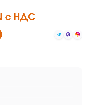
N c НДС