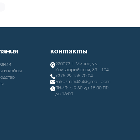
пания
контакты
220073 г. Минск, ул.
пании
Кальварийская, 33 - 104
ы и кейсы
+375 29 155 70 04
одство
zakazminsk24@gmail.com
ты
ПН-ЧТ: с 9.30 до 18.00 ПТ:
до 16:00