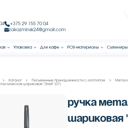
04
+375 29 155 70 04
zakazminsk24@gmail.com
ная
Упаковка
Для кафе
POS-материалы
Сувениры
Каталог
Письменные принадлежности с логотипом
Металл
еталлическая шариковая "Эгей" (07)
Ручка мета
шариковая "